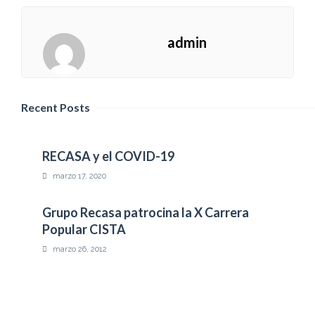
admin
Recent Posts
RECASA y el COVID-19
Next
marzo 17, 2020
Post
Grupo Recasa patrocina la X Carrera
Mike
Popular CISTA
Hardy
marzo 26, 2012
Piso afectado por inundación
septiembre 27, 2011