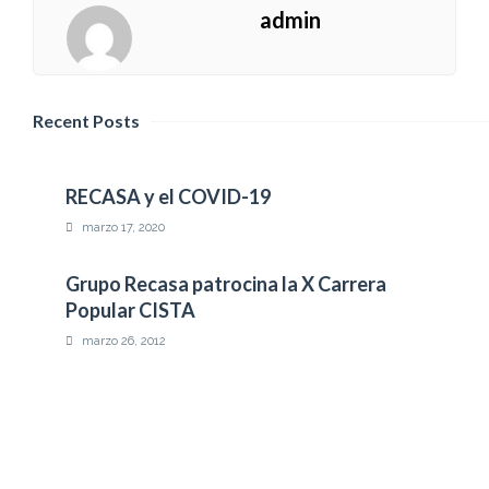
admin
Recent Posts
RECASA y el COVID-19
marzo 17, 2020
Prev
Pos
Grupo Recasa patrocina la X Carrera
Mike
Popular CISTA
Hard
marzo 26, 2012
Piso afectado por inundación
septiembre 27, 2011
Recasa recuperación de activos, empresa
colaboradora de la XXXVII Semana