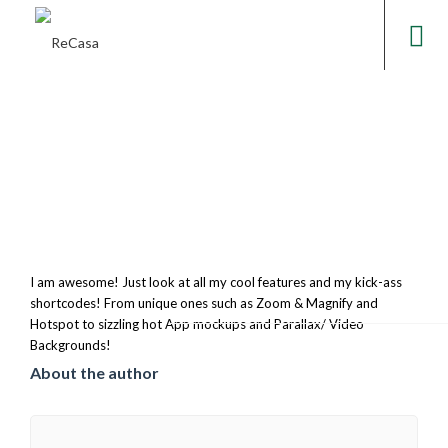
I am awesome! Just look at all my cool features and my kick-ass
shortcodes! From unique ones such as Zoom & Magnify and
Hotspot to sizzling hot App mockups and Parallax/ Video
Backgrounds!
About the author